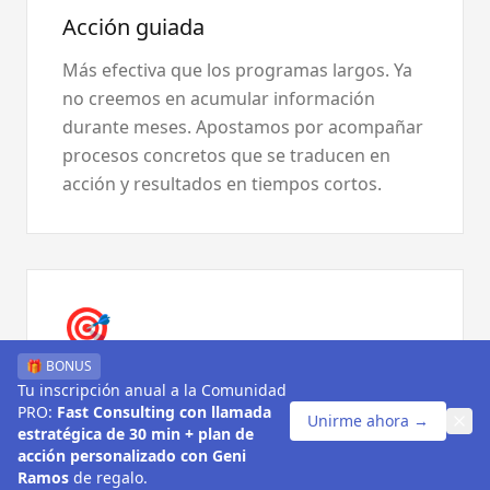
Acción guiada
Más efectiva que los programas largos. Ya
no creemos en acumular información
durante meses. Apostamos por acompañar
procesos concretos que se traducen en
acción y resultados en tiempos cortos.
🎯
🎁 BONUS
Acompañamiento estratégico
Tu inscripción anual a la Comunidad
PRO:
Fast Consulting con llamada
Unirme ahora →
Más valor que acumular conocimiento. El
estratégica de 30 min + plan de
verdadero valor hoy no está en saber más,
acción personalizado con Geni
Ramos
de regalo.
sino en saber qué hacer, cuándo hacerlo y